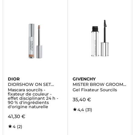
DIOR
GIVENCHY
DIORSHOW ON SET
MISTER BROW GROOM
BROW
MASCARA SOURCILS
Mascara sourcils -
Gel Fixateur Sourcils
fixateur de couleur -
effet disciplinant 24 h -
35,40 €
90 % d'ingrédients
d'origine naturelle
4,4
(31)
41,30 €
4
(2)