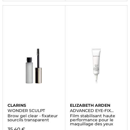
CLARINS
ELIZABETH ARDEN
WONDER SCULPT
ADVANCED EYE-FIX
PRIMER
Brow gel clear - fixateur
Film stabilisant haute
sourcils transparent
performance pour le
maquillage des yeux
35,40 €