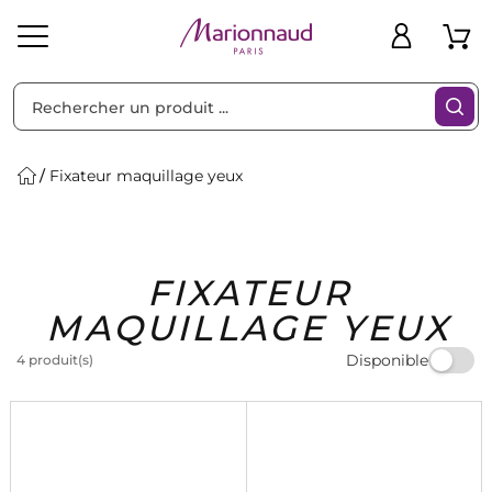
Trier par
Filtres
Fixateur maquillage yeux
Idées
Bons
FIXATEUR
heveux
Solaire
Homme
Marques
Cadeaux
Plans
MAQUILLAGE YEUX
Disponible
4 produit(s)