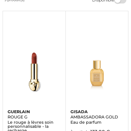
envoûtantes et raffinées pour sublimer votre
quotidien. Faites-vous plaisir ou offrez un cadeau
parfumé à vos proches dès maintenant.
GUERLAIN
GISADA
ROUGE G
AMBASSADORA GOLD
Le rouge à lèvres soin
Eau de parfum
personnalisable - la
recharge