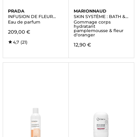
PRADA
MARIONNAUD
INFUSION DE FLEUR
SKIN SYSTÈME : BATH &
D'ORANGER
BODY
Eau de parfum
Gommage corps
hydratant
pamplemousse & fleur
209,00 €
d'oranger
4,7
(21)
12,90 €