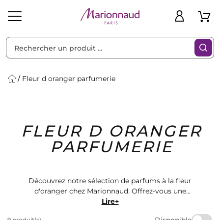
Trier par
Filtres
Fleur d oranger parfumerie
Idées
Bons
FLEUR D ORANGER
heveux
Solaire
Homme
Marques
Cadeaux
Plans
PARFUMERIE
Découvrez notre sélection de parfums à la fleur
d'oranger chez Marionnaud. Offrez-vous une
expérience sensorielle unique avec nos produits de
Lire+
parfumerie de qualité. Retrouvez des fragrances
Disponible
9 produit(s)