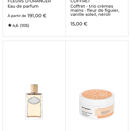
FLEURS D'ORANGER
COFFRET
Eau de parfum
Coffret - trio crèmes
mains - fleur de figuier,
vanille soleil, néroli
191,00 €
À partir de
15,00 €
4,6
(105)