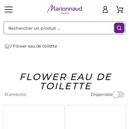
Trier par
Filtres
Flower eau de toilette
Idées
Bons
FLOWER EAU DE
heveux
Solaire
Homme
Marques
Cadeaux
Plans
TOILETTE
Disponible
35 produit(s)