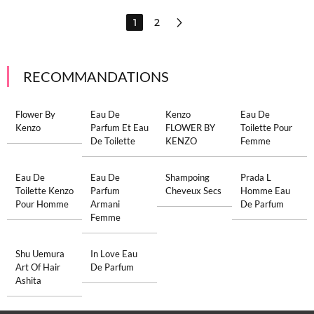
1
2
RECOMMANDATIONS
Flower By
Eau De
Kenzo
Eau De
Kenzo
Parfum Et Eau
FLOWER BY
Toilette Pour
De Toilette
KENZO
Femme
Eau De
Eau De
Shampoing
Prada L
Toilette Kenzo
Parfum
Cheveux Secs
Homme Eau
Pour Homme
Armani
De Parfum
Femme
Shu Uemura
In Love Eau
Art Of Hair
De Parfum
Ashita