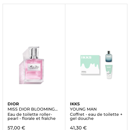
DIOR
IKKS
MISS DIOR BLOOMING
YOUNG MAN
BOUQUET
Eau de toilette roller-
Coffret - eau de toilette +
pearl - florale et fraîche
gel douche
57,00 €
41,30 €