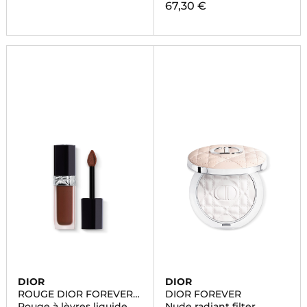
67,30 €
DIOR
DIOR
ROUGE DIOR FOREVER
DIOR FOREVER
LIQUID
Rouge à lèvres liquide
Nude radiant filter