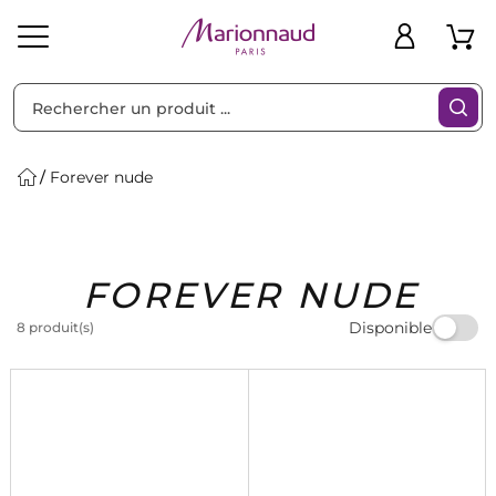
Trier par
Filtres
Forever nude
Idées
Bons
FOREVER NUDE
heveux
Solaire
Homme
Marques
Cadeaux
Plans
Disponible
8 produit(s)