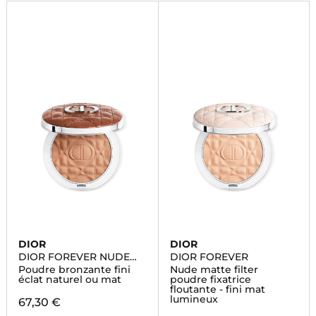
DIOR
DIOR
DIOR FOREVER NUDE
DIOR FOREVER
BRONZE
Poudre bronzante fini
Nude matte filter
éclat naturel ou mat
poudre fixatrice
floutante - fini mat
lumineux
67,30 €