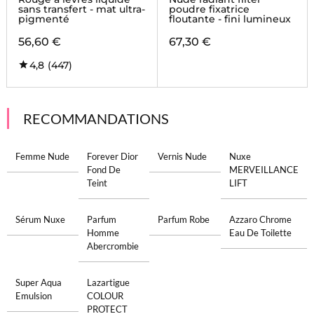
sans transfert - mat ultra-
poudre fixatrice
pigmenté
floutante - fini lumineux
56,60 €
67,30 €
4,8
(447)
RECOMMANDATIONS
Femme Nude
Forever Dior
Vernis Nude
Nuxe
Fond De
MERVEILLANCE
Teint
LIFT
Sérum Nuxe
Parfum
Parfum Robe
Azzaro Chrome
Homme
Eau De Toilette
Abercrombie
Super Aqua
Lazartigue
Emulsion
COLOUR
PROTECT