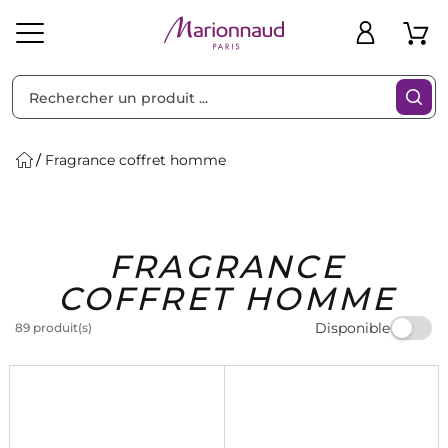
Trier par
Filtres
Fragrance coffret homme
Idées
Bons
FRAGRANCE
heveux
Solaire
Homme
Marques
Cadeaux
Plans
COFFRET HOMME
Disponible
89 produit(s)