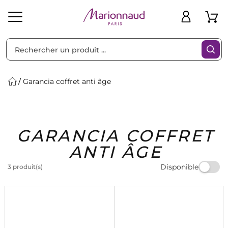
Trier par
Filtres
Garancia coffret anti âge
Idées
Bons
GARANCIA COFFRET
heveux
Solaire
Homme
Marques
Cadeaux
Plans
ANTI ÂGE
Disponible
3 produit(s)