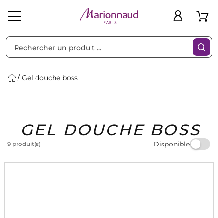
Trier par
Filtres
Gel douche boss
Idées
Bons
GEL DOUCHE BOSS
heveux
Solaire
Homme
Marques
Cadeaux
Plans
Disponible
9 produit(s)