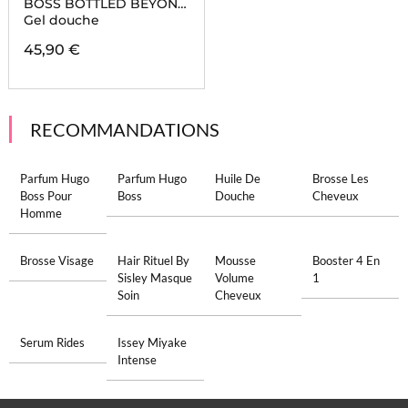
BOSS BOTTLED BEYOND
FOR HIM
Gel douche
45,90 €
RECOMMANDATIONS
Parfum Hugo
Parfum Hugo
Huile De
Brosse Les
Boss Pour
Boss
Douche
Cheveux
Homme
Brosse Visage
Hair Rituel By
Mousse
Booster 4 En
Sisley Masque
Volume
1
Soin
Cheveux
Serum Rides
Issey Miyake
Intense