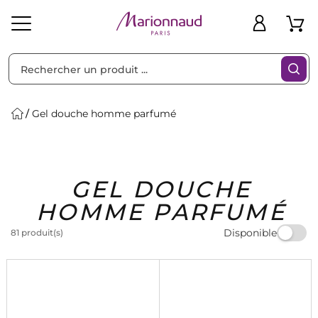
Trier par
Filtres
Gel douche homme parfumé
Idées
Bons
GEL DOUCHE
heveux
Solaire
Homme
Marques
Cadeaux
Plans
HOMME PARFUMÉ
Disponible
81 produit(s)