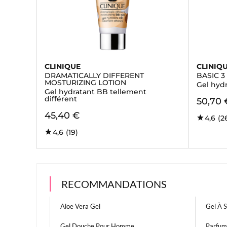
CLINIQUE
CLINIQ
DRAMATICALLY DIFFERENT
BASIC 3
MOSTURIZING LOTION
Gel hydr
Gel hydratant BB tellement
différent
50,70 
45,40 €
4,6
(2
4,6
(19)
RECOMMANDATIONS
Aloe Vera Gel
Gel À S
Gel Douche Pour Homme
Parfum