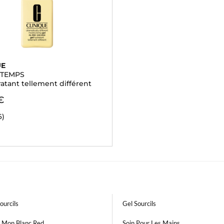
UE
 TEMPS
atant tellement différent
€
6)
ourcils
Gel Sourcils
 Mon Blanc Red
Soin Pour Les Mains