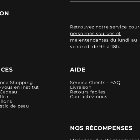
ION
Retrouvez
notre service pour
personnes sourdes et
malentendantes
du lundi au
vendredi de 9h à 18h.
ICES
AIDE
ence Shopping
Service Clients - FAQ
vous en Institut
Livraison
 Cadeau
Retours faciles
ffrir
Contactez-nous
llons
stic de peau
S
NOS RÉCOMPENSES