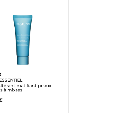
S
ESSENTIEL
ltérant matifiant peaux
s à mixtes
€