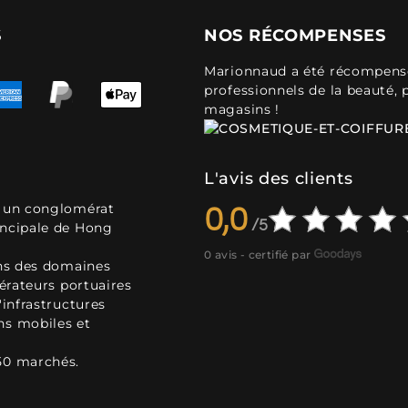
S
NOS RÉCOMPENSES
Marionnaud a été récompensé 
professionnels de la beauté, 
magasins !
L'avis des clients
, un conglomérat
0,0
incipale de Hong
0 avis - certifié par
ans des domaines
pérateurs portuaires
'infrastructures
ns mobiles et
50 marchés.