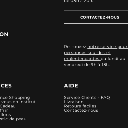
de 08h à 20h.
CONTACTEZ-NOUS
ION
Retrouvez
notre service pour
personnes sourdes et
malentendantes
du lundi au
vendredi de 9h à 18h.
ICES
AIDE
ence Shopping
Service Clients - FAQ
vous en Institut
Livraison
 Cadeau
Retours faciles
ffrir
Contactez-nous
llons
stic de peau