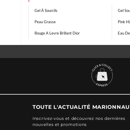
Gel À Sourcils
Gel Sou
Peau Grasse
Pink Hi
Rouge A Levre Brillant Dior
Eau De
TOUTE L'ACTUALITÉ MARIONNA
Inscrivez-vous et découvrez nos dernières
nouvelles et promotions