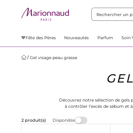
TRIER PAR
Filtres
Nos Suggestions
💙Fête des Pères
Nouveautés
Parfum
Soin 
Gel visage peau grasse
GEL
Découvrez notre sélection de gels p
à contrôler l'excès de sébum et à
Disponible
2 produit(s)