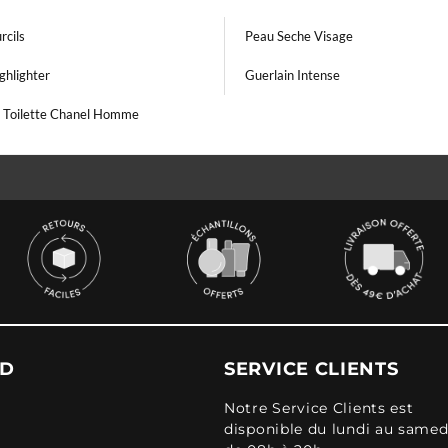
rcils
Peau Seche Visage
ghlighter
Guerlain Intense
 Toilette Chanel Homme
UD
SERVICE CLIENTS
Notre Service Clients est
disponible du lundi au samed