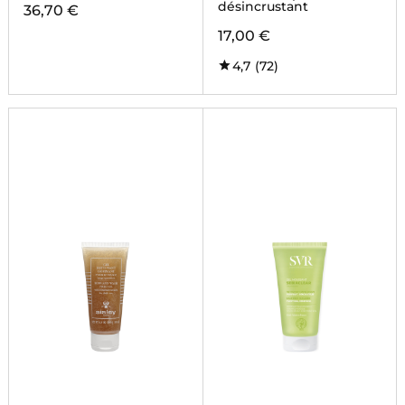
désincrustant
36,70 €
17,00 €
4,7
(72)