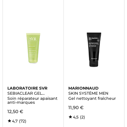
LABORATOIRE SVR
MARIONNAUD
SEBIACLEAR GEL
SKIN SYSTÈME MEN
MOUSSANT
Soin réparateur apaisant
Gel nettoyant fraîcheur
anti-marques
11,90 €
12,50 €
4,5
(2)
4,7
(72)