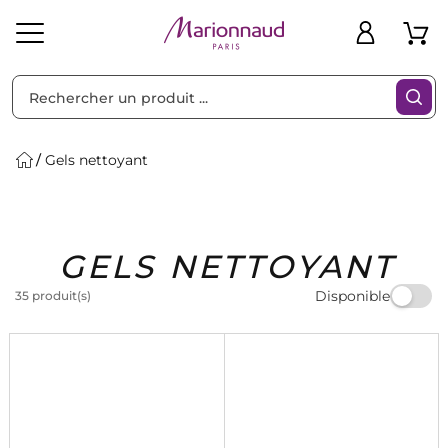
Trier par
Filtres
Gels nettoyant
Idées
Bons
GELS NETTOYANT
heveux
Solaire
Homme
Marques
Cadeaux
Plans
Disponible
35 produit(s)