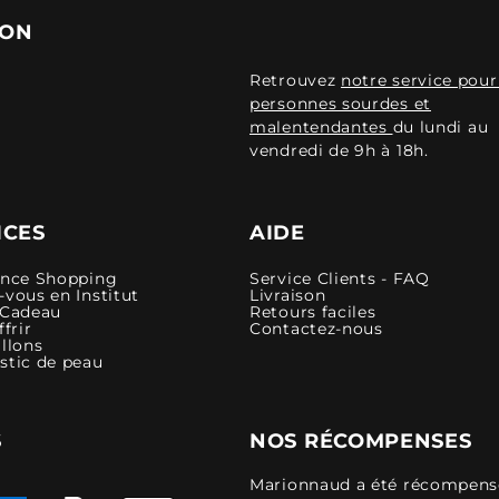
ION
Retrouvez
notre service pour
personnes sourdes et
malentendantes
du lundi au
vendredi de 9h à 18h.
ICES
AIDE
ence Shopping
Service Clients - FAQ
vous en Institut
Livraison
 Cadeau
Retours faciles
ffrir
Contactez-nous
llons
stic de peau
S
NOS RÉCOMPENSES
Marionnaud a été récompensé 