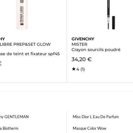
HY
GIVENCHY
 LIBRE PREP&SET GLOW
MISTER
Crayon sourcils poudré
se de teint et fixateur spf45
34,20 €
€
4
(1)
chy GENTLEMAN
Miss Dior L Eau De Parfum
la Biotherm
Masque Color Wow