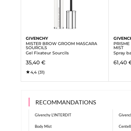
GIVENCHY
GIVENC
MISTER BROW GROOM MASCARA
PRISME
SOURCILS
MIST
Gel Fixateur Sourcils
Spray ba
35,40 €
61,40 
4,4
(31)
RECOMMANDATIONS
Givenchy L'INTERDIT
Given
Body Mist
Centel