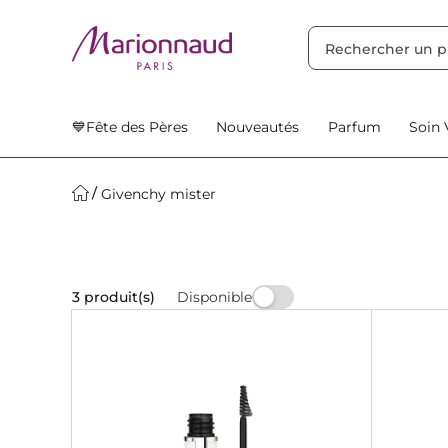
TRIER PAR
Filtres
Nos Suggestions
💙Fête des Pères
Nouveautés
Parfum
Soin 
Givenchy mister
Disponible
3 produit(s)