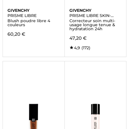
GIVENCHY
GIVENCHY
PRISME LIBRE
PRISME LIBRE SKIN-
CARING CONCEALER
Blush poudre libre 4
Correcteur soin multi-
couleurs
usage longue tenue &
hydratation 24h
60,20 €
47,20 €
4,9
(172)