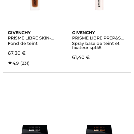
GIVENCHY
GIVENCHY
PRISME LIBRE SKIN-
PRISME LIBRE PREP&SET
CARING MATTE
GLOW MIST
Fond de teint
Spray base de teint et
fixateur spf45
67,30 €
61,40 €
4,9
(231)