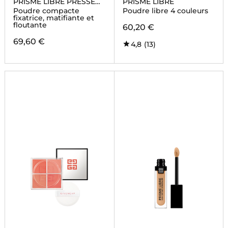
PRISME LIBRE PRESSED
PRISME LIBRE
POWDER
Poudre compacte
Poudre libre 4 couleurs
fixatrice, matifiante et
floutante
60,20 €
69,60 €
4,8
(13)