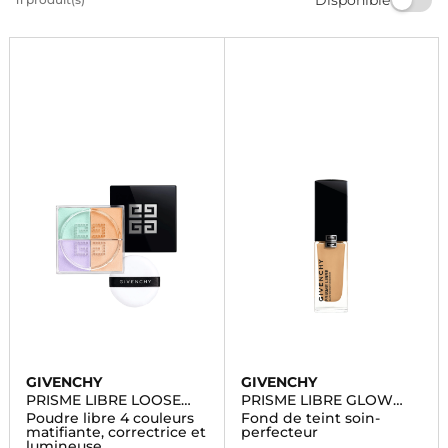
produit de qualité pour sublimer votre maquillage au
quotidien. Commandez dès maintenant et profitez de
la livraison rapide.
GIVENCHY
GIVENCHY
PRISME LIBRE LOOSE
PRISME LIBRE GLOW
POWDER
SERUM FOUNDATION
Poudre libre 4 couleurs
Fond de teint soin-
matifiante, correctrice et
perfecteur
lumineuse