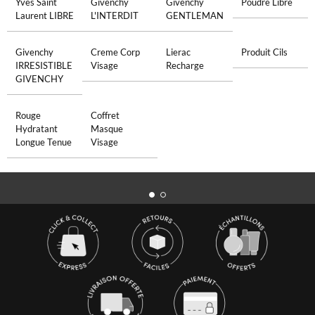
Yves Saint
Givenchy
Givenchy
Poudre Libre
Laurent LIBRE
L'INTERDIT
GENTLEMAN
Givenchy
Creme Corp
Lierac
Produit Cils
IRRESISTIBLE
Visage
Recharge
GIVENCHY
Rouge
Coffret
Hydratant
Masque
Longue Tenue
Visage