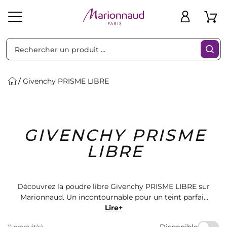
Trier par
Filtres
Givenchy PRISME LIBRE
Idées
Bons
GIVENCHY PRISME
heveux
Solaire
Homme
Marques
Cadeaux
Plans
LIBRE
Découvrez la poudre libre Givenchy PRISME LIBRE sur
Marionnaud. Un incontournable pour un teint parfait
et lumineux. Disponible en plusieurs teintes pour
Lire+
s'adapter à toutes les carnations. Offrez-vous un
Disponible
11 produit(s)