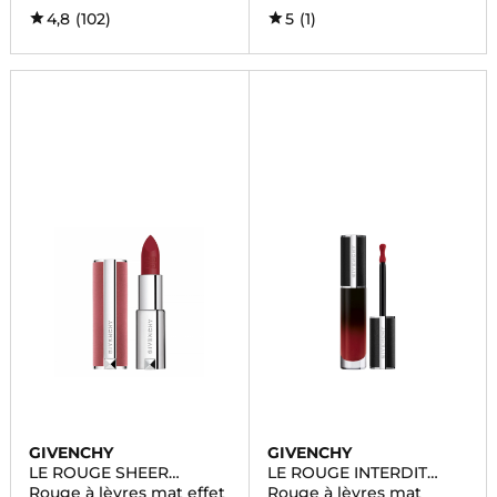
4,8
(102)
5
(1)
GIVENCHY
GIVENCHY
LE ROUGE SHEER
LE ROUGE INTERDIT
VELVET
CREAM VELVET
Rouge à lèvres mat effet
Rouge à lèvres mat