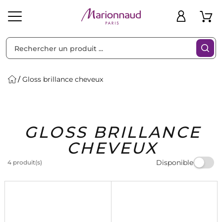
Trier par
Filtres
Gloss brillance cheveux
Idées
Bons
GLOSS BRILLANCE
heveux
Solaire
Homme
Marques
Cadeaux
Plans
CHEVEUX
Disponible
4 produit(s)