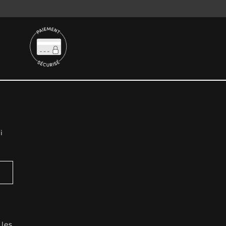
i
 les