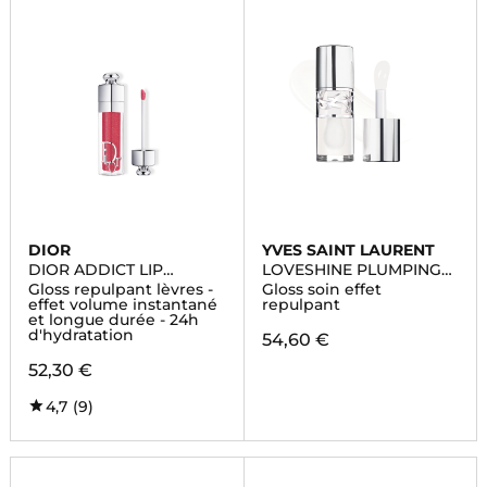
DIOR
YVES SAINT LAURENT
DIOR ADDICT LIP
LOVESHINE PLUMPING
MAXIMIZER
LIP OIL GLOSS
Gloss repulpant lèvres -
Gloss soin effet
effet volume instantané
repulpant
et longue durée - 24h
d'hydratation
54,60 €
52,30 €
4,7
(9)