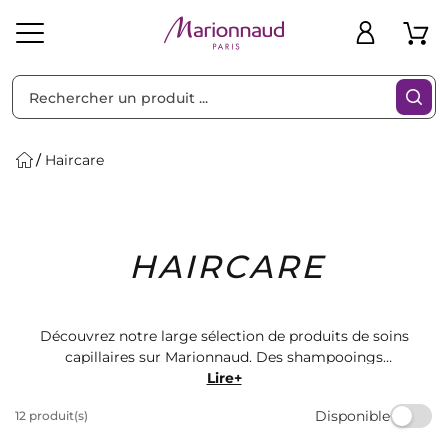
Trier par
Filtres
Haircare
Idées
Bons
HAIRCARE
heveux
Solaire
Homme
Marques
Cadeaux
Plans
Découvrez notre large sélection de produits de soins
capillaires sur Marionnaud. Des shampooings
nourrissants aux masques réparateurs, trouvez tout ce
Lire+
dont vos cheveux ont besoin pour être en pleine santé.
Disponible
12 produit(s)
Offrez-leur le meilleur avec nos produits de qualité
professionnelle, pour des cheveux sublimes au