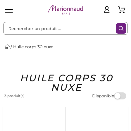
Trier par
Filtres
Huile corps 30 nuxe
Idées
Bons
HUILE CORPS 30
heveux
Solaire
Homme
Marques
Cadeaux
Plans
NUXE
Disponible
3 produit(s)