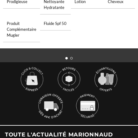
Prodigieuse
Nettoyante
Lotion
Cheveux
Hydratante
Produit
Fluide Spf 50
Complémentaire
Mugler
TOUTE L'ACTUALITÉ MARIONNAUD