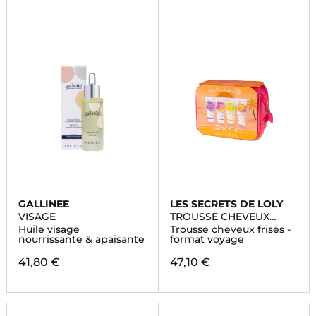
GALLINEE
LES SECRETS DE LOLY
VISAGE
TROUSSE CHEVEUX
FRISÉS
Huile visage
Trousse cheveux frisés -
nourrissante & apaisante
format voyage
41,80 €
47,10 €