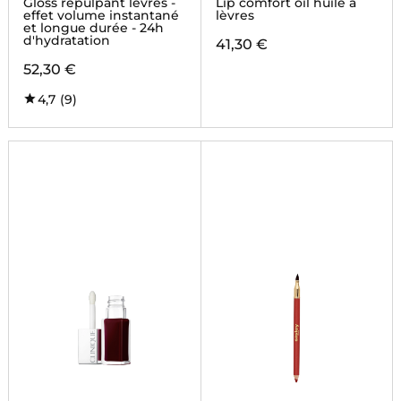
Gloss repulpant lèvres -
Lip comfort oil huile à
effet volume instantané
lèvres
et longue durée - 24h
d'hydratation
41,30 €
52,30 €
4,7
(9)