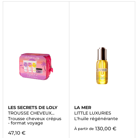
LES SECRETS DE LOLY
LA MER
TROUSSE CHEVEUX
LITTLE LUXURIES
CRÉPUS
Trousse cheveux crépus
L'huile régénérante
- format voyage
130,00 €
À partir de
47,10 €