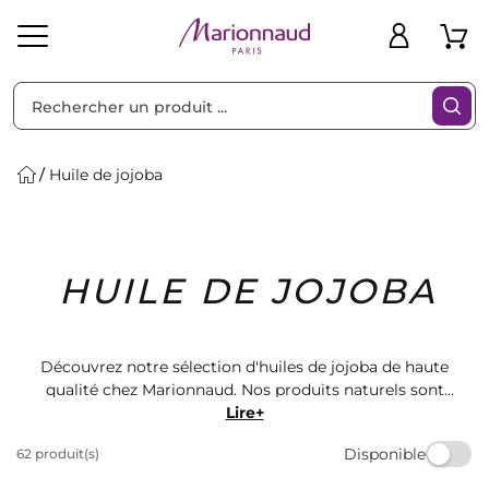
Trier par
Filtres
Huile de jojoba
Idées
Bons
HUILE DE JOJOBA
heveux
Solaire
Homme
Marques
Cadeaux
Plans
Découvrez notre sélection d'huiles de jojoba de haute
qualité chez Marionnaud. Nos produits naturels sont
parfaits pour hydrater et nourrir votre peau en
Lire+
profondeur. Offrez-vous le meilleur de la nature pour
Disponible
62 produit(s)
une peau éclatante et en pleine santé. Commandez
dès maintenant et profitez de nos offres exclusives.