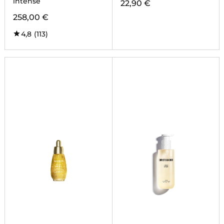
intense
22,90 €
258,00 €
4,8
(113)