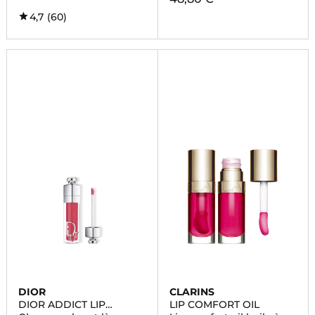
4,7
(60)
DIOR
CLARINS
DIOR ADDICT LIP
LIP COMFORT OIL
MAXIMIZER