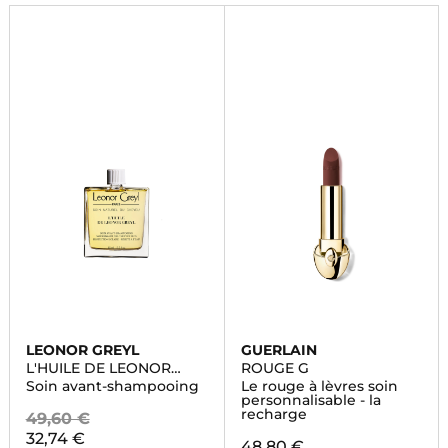
LEONOR GREYL
GUERLAIN
L'HUILE DE LEONOR
ROUGE G
GREYL
Soin avant-shampooing
Le rouge à lèvres soin
personnalisable - la
recharge
49,60 €
32,74 €
48,80 €