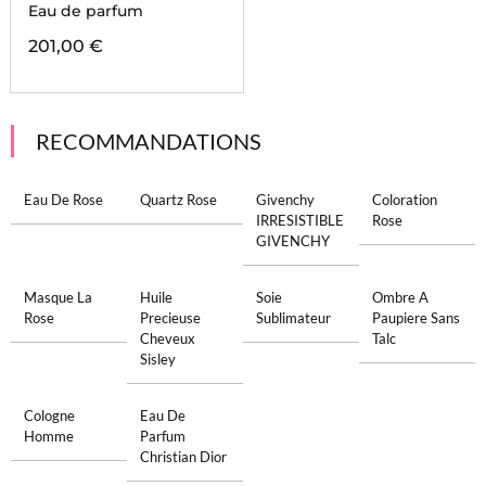
Eau de parfum
201,00 €
RECOMMANDATIONS
Eau De Rose
Quartz Rose
Givenchy
Coloration
IRRESISTIBLE
Rose
GIVENCHY
Masque La
Huile
Soie
Ombre A
Rose
Precieuse
Sublimateur
Paupiere Sans
Cheveux
Talc
Sisley
Cologne
Eau De
Homme
Parfum
Christian Dior