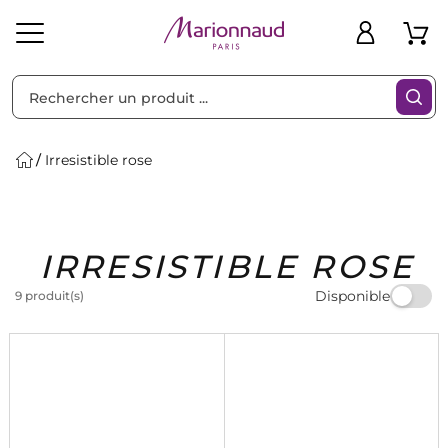
Trier par
Filtres
Irresistible rose
Idées
Bons
IRRESISTIBLE ROSE
heveux
Solaire
Homme
Marques
Cadeaux
Plans
Disponible
9 produit(s)