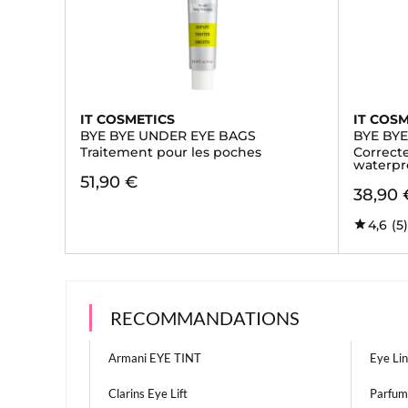
IT COSMETICS
IT COS
BYE BYE UNDER EYE BAGS
BYE BY
Traitement pour les poches
Correct
waterpr
51,90 €
38,90 
4,6
(5
RECOMMANDATIONS
Armani EYE TINT
Eye Li
Clarins Eye Lift
Parfum