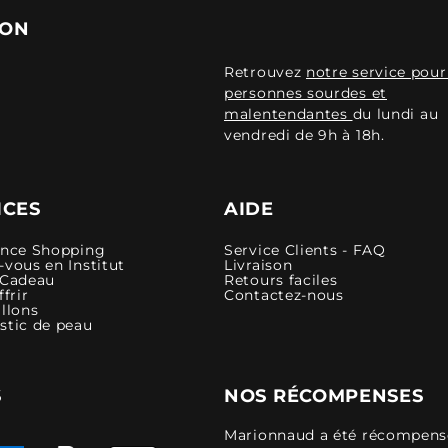
ION
Retrouvez
notre service pour
personnes sourdes et
malentendantes
du lundi au
vendredi de 9h à 18h.
ICES
AIDE
ence Shopping
Service Clients - FAQ
vous en Institut
Livraison
 Cadeau
Retours faciles
ffrir
Contactez-nous
llons
stic de peau
S
NOS RÉCOMPENSES
Marionnaud a été récompensé 