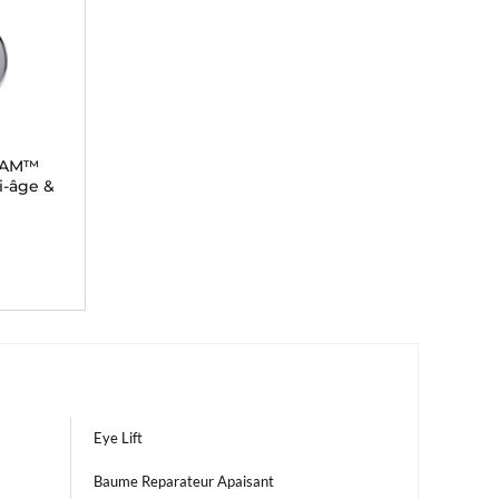
EAM™
i-âge &
Eye Lift
Baume Reparateur Apaisant