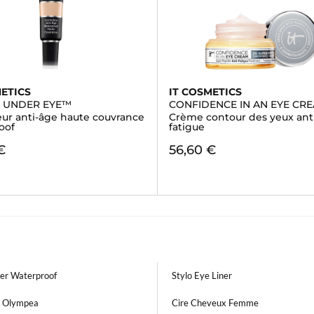
METICS
IT COSMETICS
E UNDER EYE™
CONFIDENCE IN AN EYE CR
eur anti-âge haute couvrance
Crème contour des yeux ant
oof
fatigue
€
56,60 €
)
ner Waterproof
Stylo Eye Liner
 Olympea
Cire Cheveux Femme