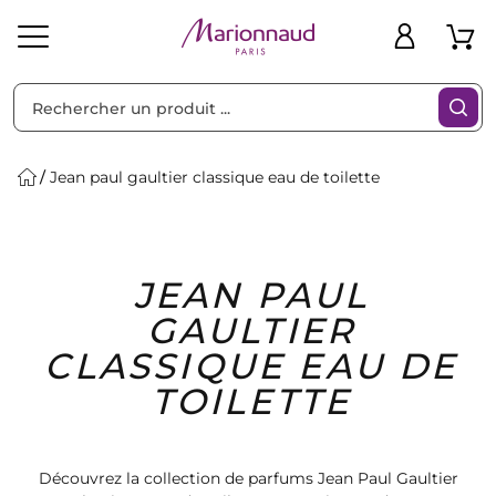
Trier par
Filtres
Jean paul gaultier classique eau de toilette
Idées
Bons
JEAN PAUL
heveux
Solaire
Homme
Marques
Cadeaux
Plans
GAULTIER
CLASSIQUE EAU DE
TOILETTE
Découvrez la collection de parfums Jean Paul Gaultier