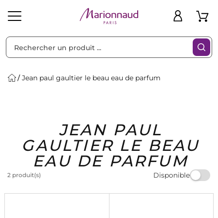
Trier par
Filtres
Jean paul gaultier le beau eau de parfum
Idées
Bons
JEAN PAUL
heveux
Solaire
Homme
Marques
Cadeaux
Plans
GAULTIER LE BEAU
EAU DE PARFUM
Disponible
2 produit(s)