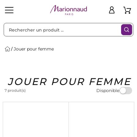
Trier par
Filtres
Jouer pour femme
Idées
Bons
JOUER POUR FEMME
heveux
Solaire
Homme
Marques
Cadeaux
Plans
Disponible
7 produit(s)