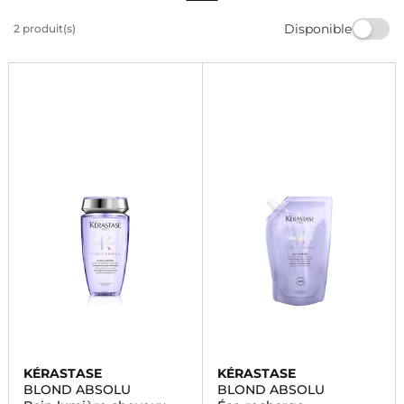
en douceur les impuretés tout en préservant la
Disponible
2 produit(s)
couleur. Offrez à vos cheveux un éclat sublime avec ce
shampooing de qualité professionnelle. Commandez
dès maintenant chez Marionnaud.
KÉRASTASE
KÉRASTASE
BLOND ABSOLU
BLOND ABSOLU