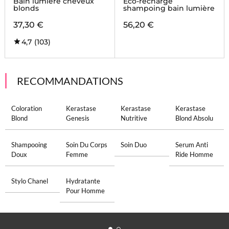
Bain lumière cheveux
Éco-recharge
blonds
shampoing bain lumière
37,30 €
56,20 €
4,7
(103)
RECOMMANDATIONS
Coloration
Kerastase
Kerastase
Kerastase
Blond
Genesis
Nutritive
Blond Absolu
Shampooing
Soin Du Corps
Soin Duo
Serum Anti
Doux
Femme
Ride Homme
Stylo Chanel
Hydratante
Pour Homme