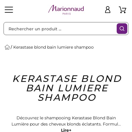
Trier par
Filtres
Kerastase blond bain lumiere shampoo
Idées
Bons
KERASTASE BLOND
heveux
Solaire
Homme
Marques
Cadeaux
Plans
BAIN LUMIERE
SHAMPOO
Découvrez le shampooing Kerastase Blond Bain
Lumière pour des cheveux blonds éclatants. Formulé
avec des ingrédients nourrissants, ce produit élimine
Lire+