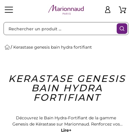
Trier par
Filtres
Kerastase genesis bain hydra fortifiant
Idées
Bons
KERASTASE GENESIS
heveux
Solaire
Homme
Marques
Cadeaux
Plans
BAIN HYDRA
FORTIFIANT
Découvrez le Bain Hydra-Fortifiant de la gamme
Genesis de Kérastase sur Marionnaud. Renforcez vos
cheveux fragiles et réduisez la casse grâce à cette
Lire+