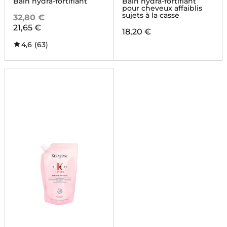
Bain hydra-fortifiant
Bain hydra-fortifiant
pour cheveux affaiblis
sujets à la casse
32,80 €
21,65 €
18,20 €
4,6
(63)