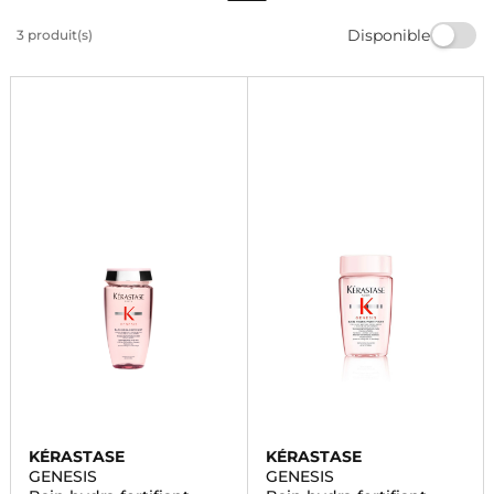
formule innovante. Offrez à vos cheveux une
Disponible
3 produit(s)
protection ultime et une hydratation profonde pour
des cheveux plus forts et en meilleure santé. Achetez
dès maintenant!
KÉRASTASE
KÉRASTASE
GENESIS
GENESIS