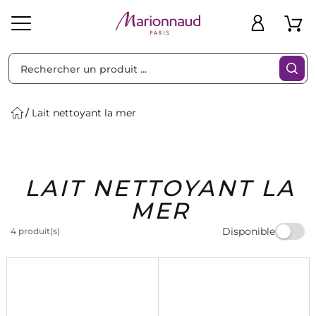
Trier par
Filtres
Lait nettoyant la mer
Idées
Bons
LAIT NETTOYANT LA
heveux
Solaire
Homme
Marques
Cadeaux
Plans
MER
Disponible
4 produit(s)