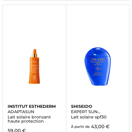
INSTITUT ESTHEDERM
SHISEIDO
ADAPTASUN
EXPERT SUN
PROTECTOR
Lait solaire bronzant
Lait solaire spf30
haute protection
43,00 €
À partir de
59,00 €