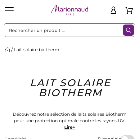
Trier par
Filtres
Lait solaire biotherm
Idées
Bons
LAIT SOLAIRE
heveux
Solaire
Homme
Marques
Cadeaux
Plans
BIOTHERM
Découvrez notre sélection de laits solaires Biotherm
pour une protection optimale contre les rayons UV.
Offrez à votre peau une hydratation intense et une
Lire+
sensation de fraîcheur tout au long de la journée.
Disponible
6 produit(s)