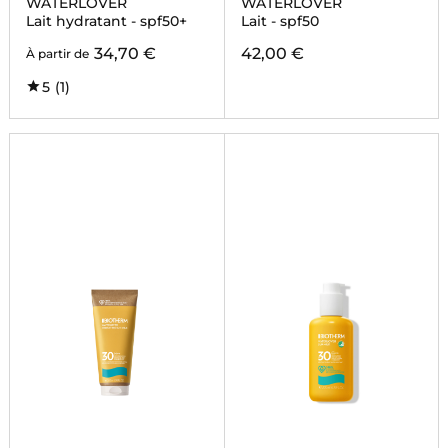
WATERLOVER
WATERLOVER
Lait hydratant - spf50+
Lait - spf50
34,70 €
42,00 €
À partir de
5
(1)