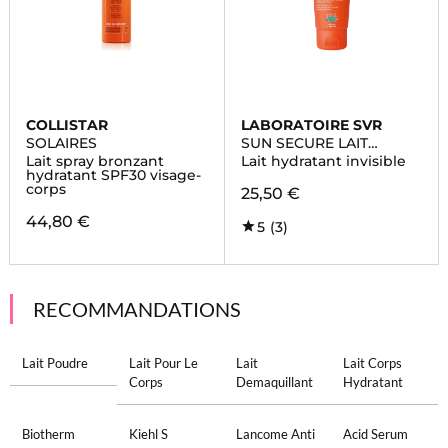
COLLISTAR
LABORATOIRE SVR
SOLAIRES
SUN SECURE LAIT
SPF50+
Lait spray bronzant
Lait hydratant invisible
hydratant SPF30 visage-
corps
25,50 €
44,80 €
5
(3)
RECOMMANDATIONS
Lait Poudre
Lait Pour Le
Lait
Lait Corps
Corps
Demaquillant
Hydratant
Biotherm
Kiehl S
Lancome Anti
Acid Serum