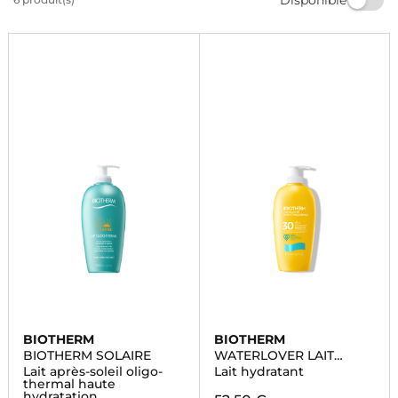
Retrouvez les meilleurs produits solaires sur
Marionnaud et profitez d'une peau protégée et
éclatante.
BIOTHERM
BIOTHERM
BIOTHERM SOLAIRE
WATERLOVER LAIT
SOLAIRE HYDRATANT
Lait après-soleil oligo-
Lait hydratant
SPF30
thermal haute
hydratation