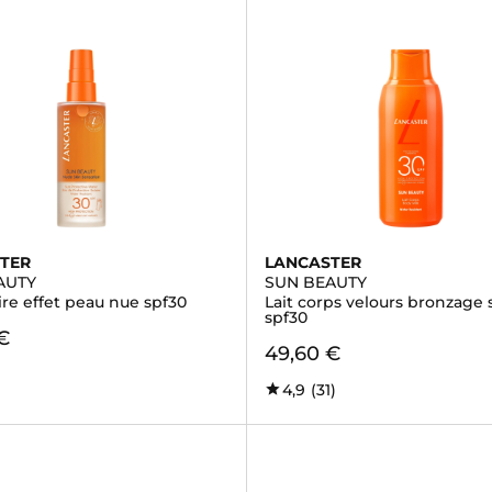
TER
LANCASTER
AUTY
SUN BEAUTY
ire effet peau nue spf30
Lait corps velours bronzage
spf30
€
49,60 €
)
4,9
(31)