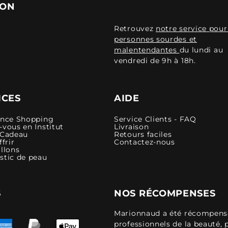
ION
Retrouvez
notre service pour
personnes sourdes et
malentendantes
du lundi au
vendredi de 9h à 18h.
ICES
AIDE
ence Shopping
Service Clients - FAQ
vous en Institut
Livraison
 Cadeau
Retours faciles
ffrir
Contactez-nous
llons
stic de peau
S
NOS RÉCOMPENSES
Marionnaud a été récompensé 
professionnels de la beauté, 