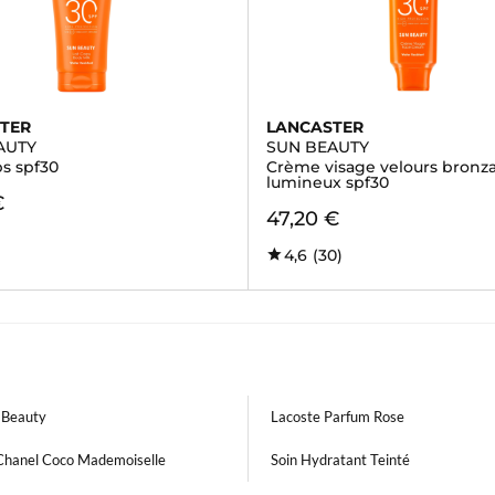
TER
LANCASTER
AUTY
SUN BEAUTY
ps spf30
Crème visage velours bronz
lumineux spf30
€
47,20 €
4,6
(30)
 Beauty
Lacoste Parfum Rose
Chanel Coco Mademoiselle
Soin Hydratant Teinté