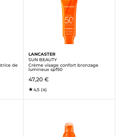
LANCASTER
SUN BEAUTY
trice de
Crème visage confort bronzage
lumineux spf50
47,20 €
4,5
(4)