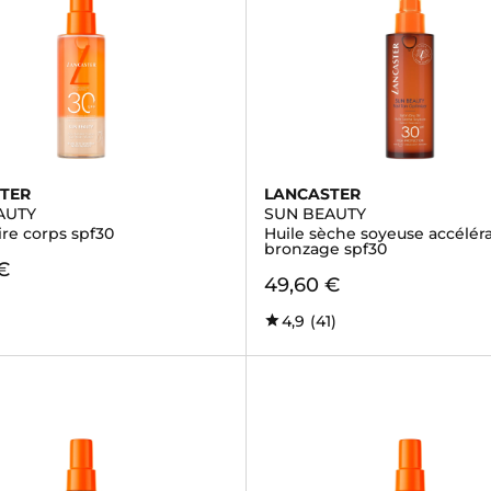
TER
LANCASTER
AUTY
SUN BEAUTY
ire corps spf30
Huile sèche soyeuse accéléra
bronzage spf30
€
49,60 €
4,9
(41)