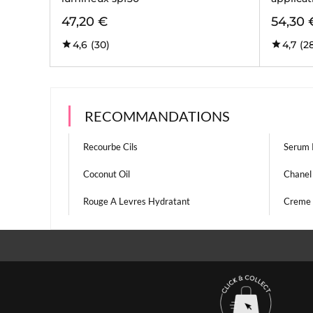
47,20 €
54,30 
4,6
(30)
4,7
(2
RECOMMANDATIONS
Recourbe Cils
Serum 
Coconut Oil
Chanel 
Rouge A Levres Hydratant
Creme 