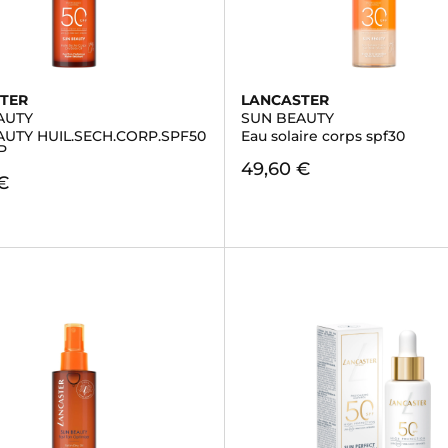
TER
LANCASTER
AUTY
SUN BEAUTY
AUTY HUIL.SECH.CORP.SPF50
Eau solaire corps spf30
P
49,60 €
€