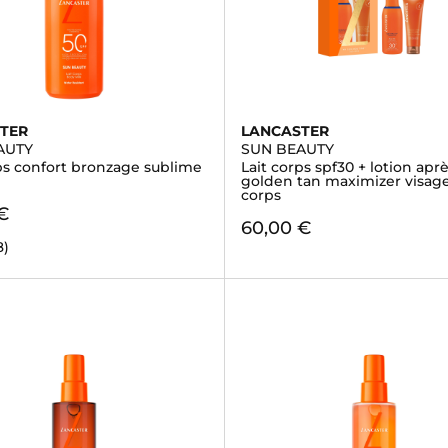
TER
LANCASTER
AUTY
SUN BEAUTY
rps confort bronzage sublime
Lait corps spf30 + lotion aprè
golden tan maximizer visage
corps
€
60,00 €
8)