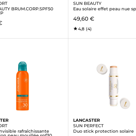
ORT
SUN BEAUTY
AUTY BRUM.CORP.SPF50
Eau solaire effet peau nue s
VP
49,60 €
€
4,8
(4)
TER
LANCASTER
ORT
SUN PERFECT
visible rafraîchissante
Duo stick protection solaire
ion peau mouillée spf30