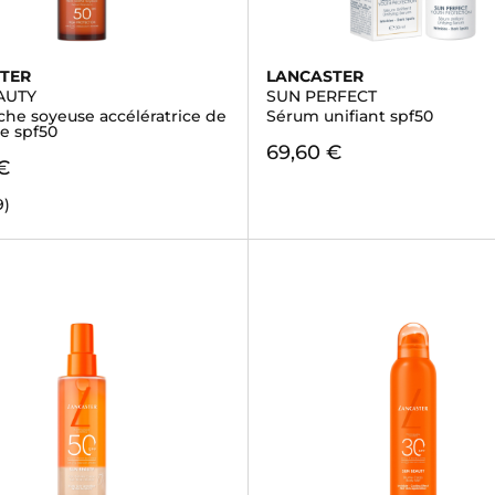
TER
LANCASTER
AUTY
SUN PERFECT
che soyeuse accélératrice de
Sérum unifiant spf50
e spf50
69,60 €
€
9)