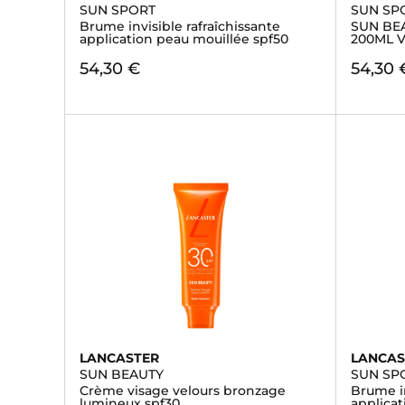
SUN SPORT
SUN SP
Brume invisible rafraîchissante
SUN BE
application peau mouillée spf50
200ML 
54,30 €
54,30 
LANCASTER
LANCAS
SUN BEAUTY
SUN SP
Crème visage velours bronzage
Brume in
lumineux spf30
applicat