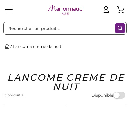
Trier par
Filtres
Lancome creme de nuit
Idées
Bons
LANCOME CREME DE
heveux
Solaire
Homme
Marques
Cadeaux
Plans
NUIT
Disponible
3 produit(s)