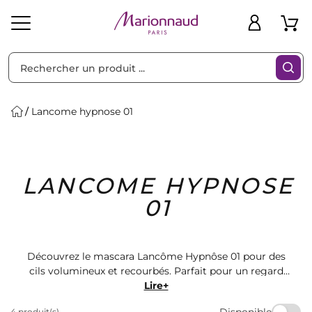
Trier par
Filtres
Lancome hypnose 01
Idées
Bons
LANCOME HYPNOSE
heveux
Solaire
Homme
Marques
Cadeaux
Plans
01
Découvrez le mascara Lancôme Hypnôse 01 pour des
cils volumineux et recourbés. Parfait pour un regard
intense et séduisant. Retrouvez ce produit et d'autres
Lire+
cosmétiques de qualité sur Marionnaud. Faites-vous
Disponible
4 produit(s)