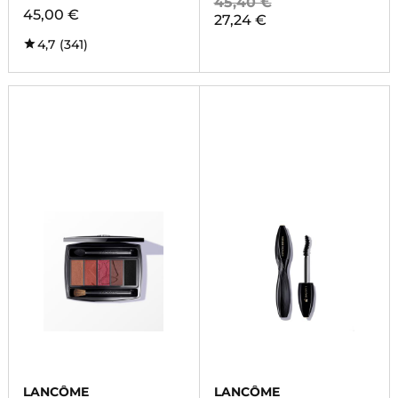
45,40 €
45,00 €
27,24 €
4,7
(341)
LANCÔME
LANCÔME