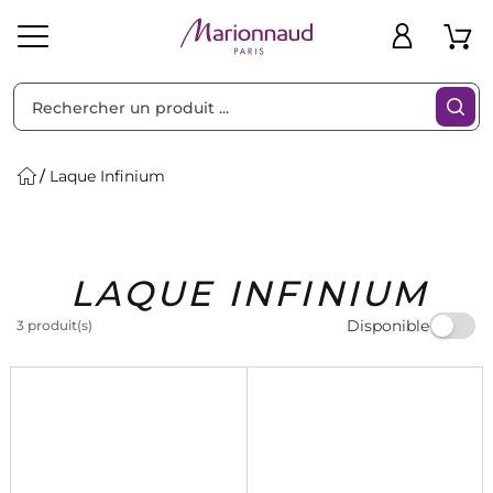
Trier par
Filtres
Laque Infinium
Idées
Bons
LAQUE INFINIUM
heveux
Solaire
Homme
Marques
Cadeaux
Plans
Disponible
3 produit(s)