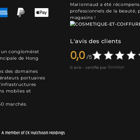
Marionnaud a été récompensé 
professionnels de la beauté, 
magasins !
L'avis des clients
, un conglomérat
0,0
incipale de Hong
0 avis - certifié par
ans des domaines
pérateurs portuaires
'infrastructures
ns mobiles et
50 marchés.