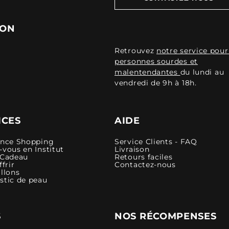
ION
Retrouvez
notre service pour
personnes sourdes et
malentendantes
du lundi au
vendredi de 9h à 18h.
ICES
AIDE
ence Shopping
Service Clients - FAQ
vous en Institut
Livraison
 Cadeau
Retours faciles
ffrir
Contactez-nous
llons
stic de peau
S
NOS RÉCOMPENSES