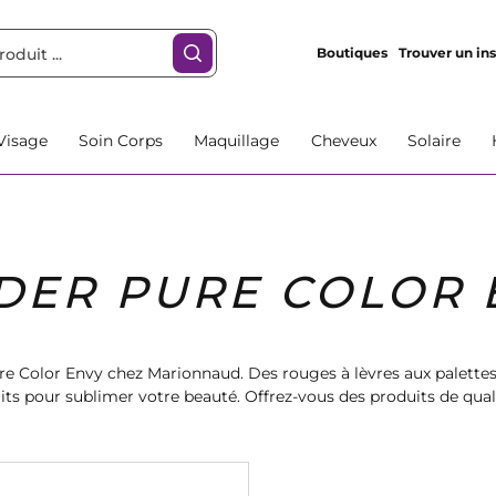
Boutiques
Trouver un ins
Visage
Soin Corps
Maquillage
Cheveux
Solaire
DER PURE COLOR 
re Color Envy chez Marionnaud. Des rouges à lèvres aux palettes 
its pour sublimer votre beauté. Offrez-vous des produits de qualit
inez dès maintenant et trouvez votre nouvelle obsession beauté