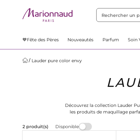
TRIER PAR
Filtres
Nos Suggestions
💙Fête des Pères
Nouveautés
Parfum
Soin 
Lauder pure color envy
LAU
Découvrez la collection Lauder Pu
les produits de maquillage parfa
Magas
Disponible
2 produit(s)