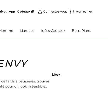
titut
App
Cadeaux 🎁
Connectez-vous
Mon panier
Homme
Marques
Idées Cadeaux
Bons Plans
ENVY
Lire+
de fards à paupières, trouvez
é pour un look irrésistible.
.