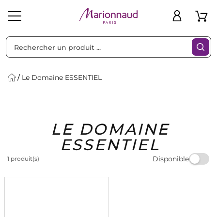
Trier par
Filtres
Le Domaine ESSENTIEL
Idées
Bons
LE DOMAINE
heveux
Solaire
Homme
Marques
Cadeaux
Plans
ESSENTIEL
Disponible
1 produit(s)