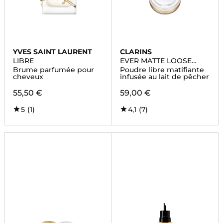
YVES SAINT LAURENT
CLARINS
LIBRE
EVER MATTE LOOSE
POWDER
Brume parfumée pour
Poudre libre matifiante
cheveux
infusée au lait de pêcher
55,50 €
59,00 €
5
(1)
4,1
(7)