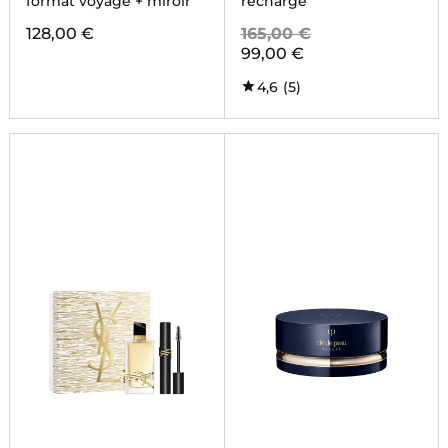
format voyage + miroir
recharge
128,00 €
165,00 €
99,00 €
4,6
(5)