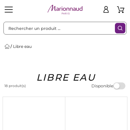
Trier par
Filtres
Libre eau
Idées
Bons
LIBRE EAU
heveux
Solaire
Homme
Marques
Cadeaux
Plans
Disponible
18 produit(s)