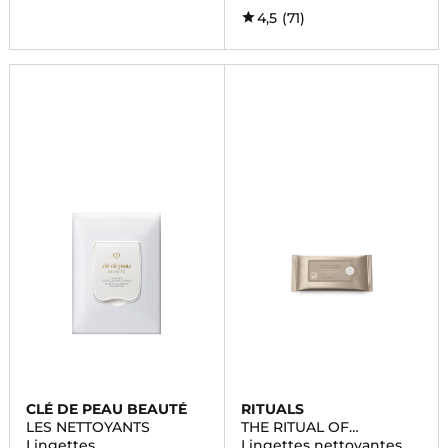
4,5
(71)
CLÉ DE PEAU BEAUTÉ
RITUALS
LES NETTOYANTS
THE RITUAL OF
NAMASTE
Lingettes
Lingettes nettoyantes