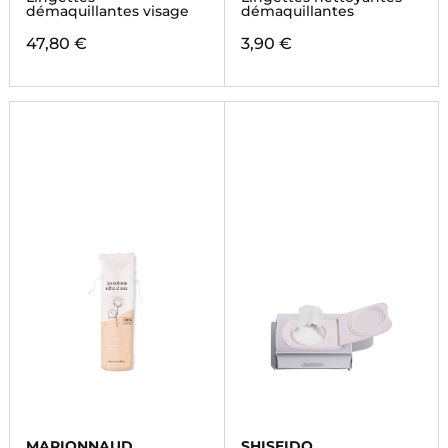
démaquillantes visage
démaquillantes
47,80 €
3,90 €
MARIONNAUD
SHISEIDO