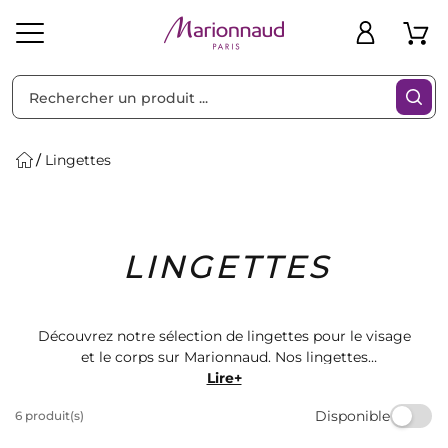
Trier par
Filtres
Lingettes
Idées
Bons
LINGETTES
heveux
Solaire
Homme
Marques
Cadeaux
Plans
Découvrez notre sélection de lingettes pour le visage
et le corps sur Marionnaud. Nos lingettes
démaquillantes et rafraîchissantes sont parfaites pour
Lire+
une peau propre et hydratée. Retrouvez les meilleures
Disponible
6 produit(s)
marques de cosmétiques pour une routine beauté
complète. Commandez dès maintenant et profitez de