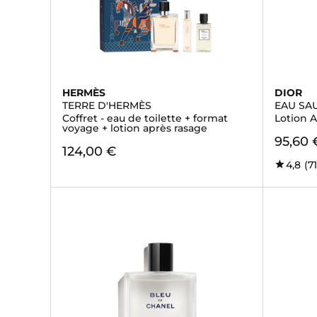
HERMÈS
DIOR
TERRE D'HERMÈS
EAU SA
Coffret - eau de toilette + format
Lotion 
voyage + lotion après rasage
95,60 
124,00 €
4,8
(71