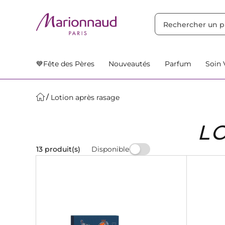
TRIER PAR
Filtres
Nos Suggestions
💙Fête des Pères
Nouveautés
Parfum
Soin 
Lotion après rasage
L
Disponible
13 produit(s)