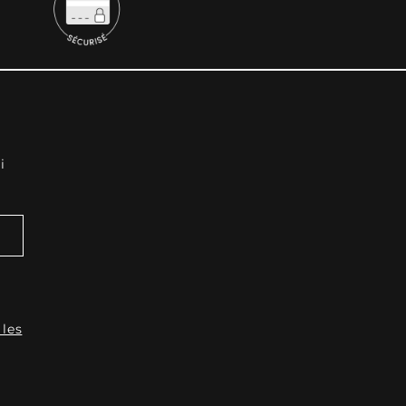
i
 les