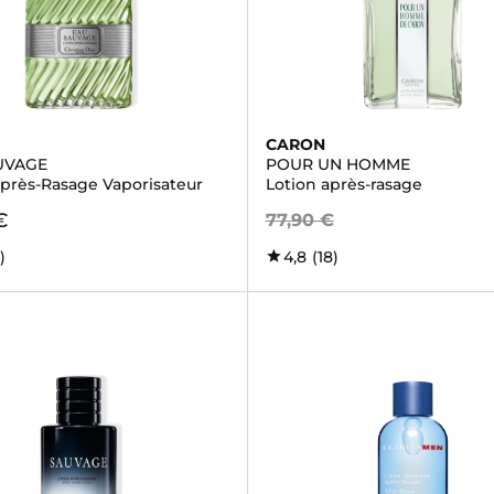
CARON
UVAGE
POUR UN HOMME
Après-Rasage Vaporisateur
Lotion après-rasage
€
77,90 €
)
4,8
(18)