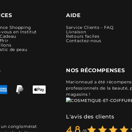
ICES
AIDE
ence Shopping
Service Clients - FAQ
vous en Institut
Livraison
 Cadeau
Retours faciles
ffrir
Contactez-nous
llons
stic de peau
S
NOS RÉCOMPENSES
Marionnaud a été récompensé 
professionnels de la beauté, 
magasins !
L'avis des clients
, un conglomérat
4,8