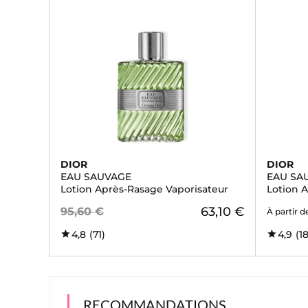
DIOR
DIOR
EAU SAUVAGE
EAU SA
Lotion Après-Rasage Vaporisateur
Lotion 
63,10 €
95,60 €
À partir d
4,8
(71)
4,9
(1
RECOMMANDATIONS