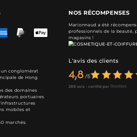
S
NOS RÉCOMPENSES
Marionnaud a été récompensé 
professionnels de la beauté, 
magasins !
L'avis des clients
, un conglomérat
4,8
incipale de Hong
288 avis - certifié par
ans des domaines
pérateurs portuaires
'infrastructures
ns mobiles et
50 marchés.