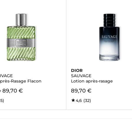
DIOR
UVAGE
SAUVAGE
Après-Rasage Flacon
Lotion après-rasage
89,70 €
89,70 €
e
85)
4,6
(32)