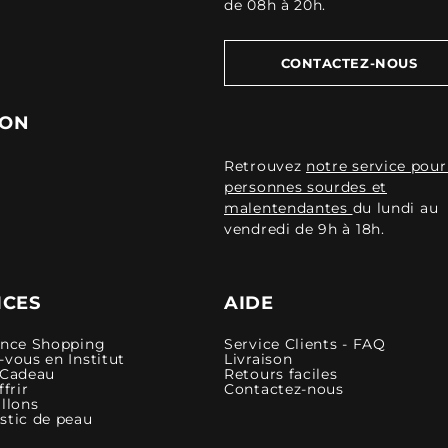
de 08h à 20h.
CONTACTEZ-NOUS
ION
Retrouvez
notre service pour
personnes sourdes et
malentendantes
du lundi au
vendredi de 9h à 18h.
ICES
AIDE
ence Shopping
Service Clients - FAQ
vous en Institut
Livraison
 Cadeau
Retours faciles
ffrir
Contactez-nous
llons
stic de peau