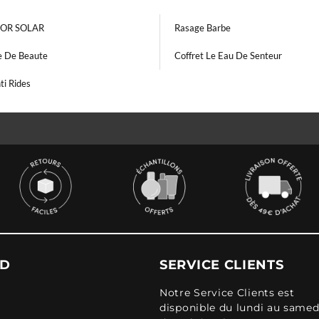
IOR SOLAR
Rasage Barbe
 De Beaute
Coffret Le Eau De Senteur
ti Rides
UD
SERVICE CLIENTS
Notre Service Clients est
disponible du lundi au samed