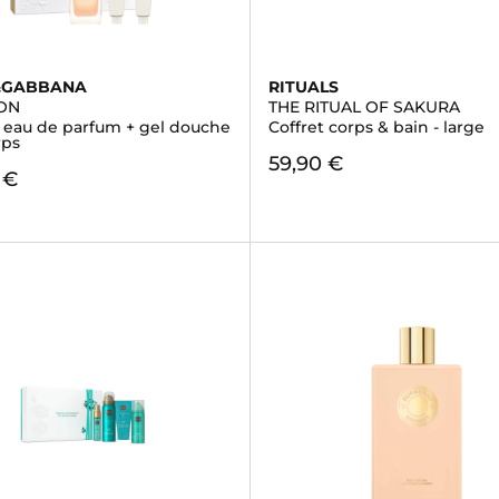
&GABBANA
RITUALS
ON
THE RITUAL OF SAKURA
- eau de parfum + gel douche
Coffret corps & bain - large
rps
59,90 €
 €