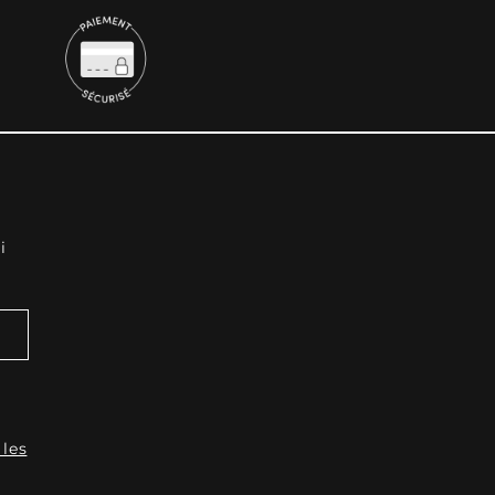
i
 les