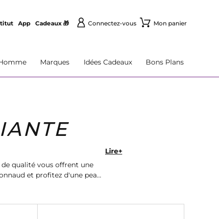
titut
App
Cadeaux 🎁
Connectez-vous
Mon panier
Homme
Marques
Idées Cadeaux
Bons Plans
IANTE
Lire+
 de qualité vous offrent une
onnaud et profitez d'une peau
auté naturelle.