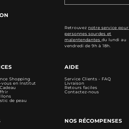
ION
Retrouvez
notre service pour
personnes sourdes et
malentendantes
du lundi au
vendredi de 9h à 18h.
ICES
AIDE
ence Shopping
Service Clients - FAQ
vous en Institut
Livraison
 Cadeau
Retours faciles
ffrir
Contactez-nous
llons
stic de peau
S
NOS RÉCOMPENSES