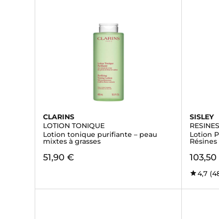
CLARINS
SISLEY
LOTION TONIQUE
RESINE
Lotion tonique purifiante – peau
Lotion P
mixtes à grasses
Résines 
51,90 €
103,50
4,7
(4