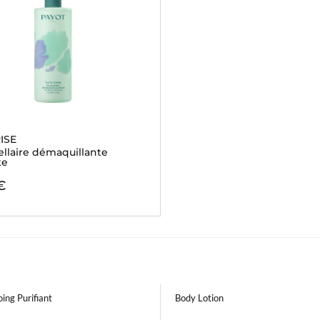
ISE
ellaire démaquillante
te
€
ing Purifiant
Body Lotion