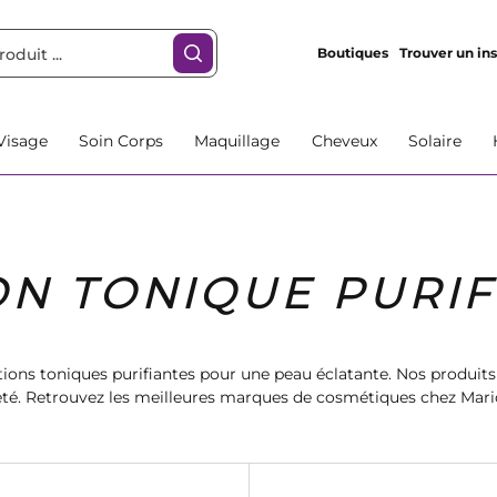
Boutiques
Trouver un ins
Visage
Soin Corps
Maquillage
Cheveux
Solaire
ON TONIQUE PURIF
ions toniques purifiantes pour une peau éclatante. Nos produits
reté. Retrouvez les meilleures marques de cosmétiques chez Mari
ée et hydratée. Commandez dès maintenant et sublimez votre be