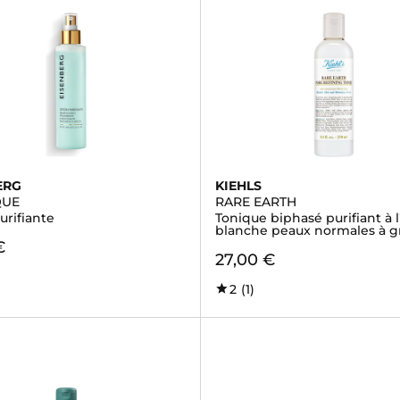
ERG
KIEHLS
QUE
RARE EARTH
urifiante
Tonique biphasé purifiant à l
blanche peaux normales à g
€
27,00 €
2
(1)