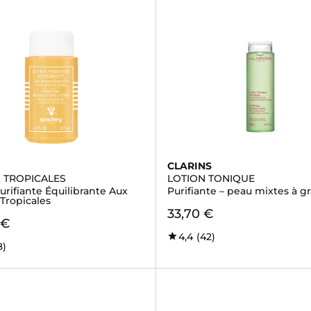
CLARINS
S TROPICALES
LOTION TONIQUE
urifiante Équilibrante Aux
Purifiante – peau mixtes à g
Tropicales
33,70 €
 €
4,4
(42)
8)