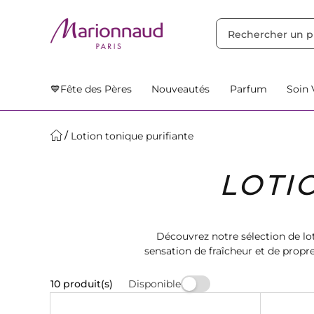
TRIER PAR
Filtres
Nos Suggestions
💙Fête des Pères
Nouveautés
Parfum
Soin 
Lotion tonique purifiante
LOTI
Découvrez notre sélection de lot
sensation de fraîcheur et de prop
parfaitement nettoy
Disponible
10 produit(s)