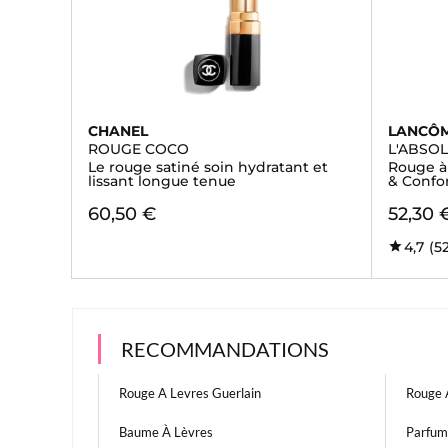
CHANEL
LANCÔ
ROUGE COCO
L'ABSO
Le rouge satiné soin hydratant et
Rouge à 
lissant longue tenue
& Confo
60,50 €
52,30 
4,7
(5
RECOMMANDATIONS
Rouge A Levres Guerlain
Rouge 
Baume À Lèvres
Parfum