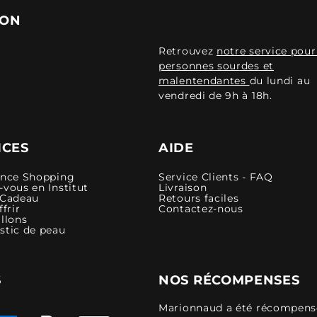
ION
Retrouvez
notre service pour
personnes sourdes et
malentendantes
du lundi au
vendredi de 9h à 18h.
ICES
AIDE
ence Shopping
Service Clients - FAQ
vous en Institut
Livraison
 Cadeau
Retours faciles
ffrir
Contactez-nous
llons
stic de peau
S
NOS RÉCOMPENSES
Marionnaud a été récompensé 