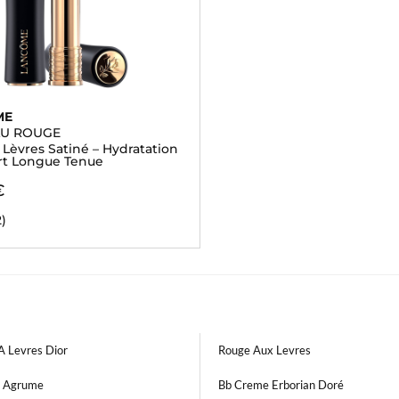
ME
LU ROUGE
Lèvres Satiné – Hydratation
rt Longue Tenue
€
2)
A Levres Dior
Rouge Aux Levres
 Agrume
Bb Creme Erborian Doré