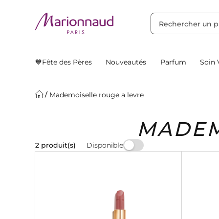
TRIER PAR
Filtres
Nos Suggestions
💙Fête des Pères
Nouveautés
Parfum
Soin 
Mademoiselle rouge a levre
MADEM
Disponible
2 produit(s)