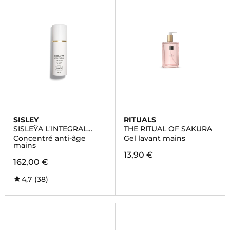
SISLEY
RITUALS
SISLEŸA L'INTEGRAL
THE RITUAL OF SAKURA
ANTI-ÂGE
Concentré anti-âge
Gel lavant mains
mains
13,90 €
162,00 €
4,7
(38)