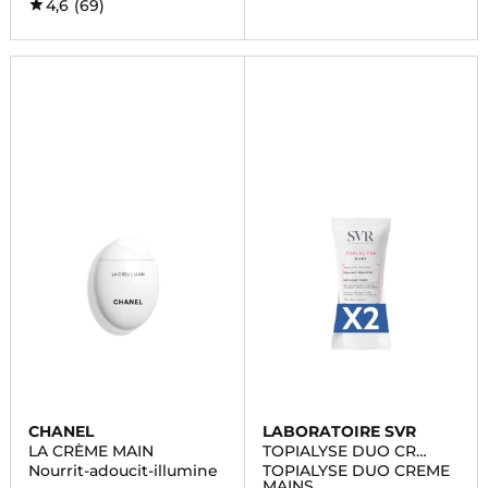
4,6
(69)
CHANEL
LABORATOIRE SVR
LA CRÈME MAIN
TOPIALYSE DUO CR
MAINS
Nourrit-adoucit-illumine
TOPIALYSE DUO CREME
MAINS