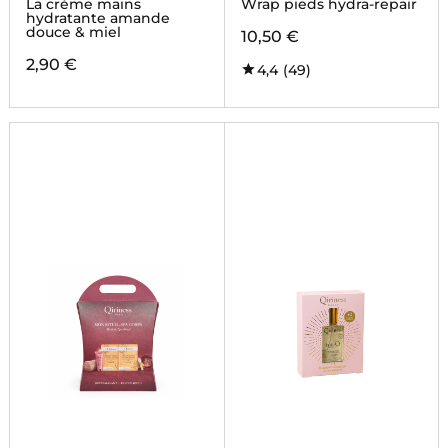
La crème mains
Wrap pieds hydra-repair
hydratante amande
douce & miel
10,50 €
2,90 €
4,4
(49)