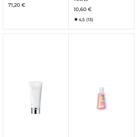
71,20 €
10,60 €
4,5
(13)