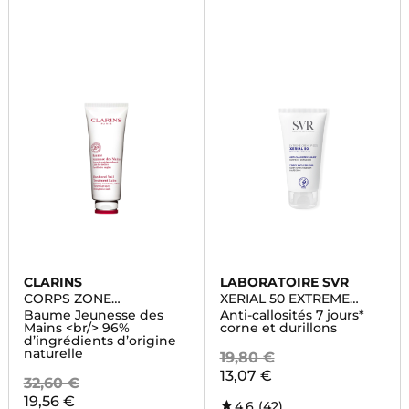
CLARINS
LABORATOIRE SVR
CORPS ZONE
XERIAL 50 EXTREME
SPECIFIQUE
CREME PIEDS
Baume Jeunesse des
Anti-callosités 7 jours*
Mains <br/> 96%
corne et durillons
d’ingrédients d’origine
naturelle
19,80 €
13,07 €
32,60 €
19,56 €
4,6
(42)