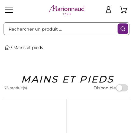
Trier par
Filtres
Mains et pieds
Idées
Bons
MAINS ET PIEDS
heveux
Solaire
Homme
Marques
Cadeaux
Plans
Disponible
75 produit(s)