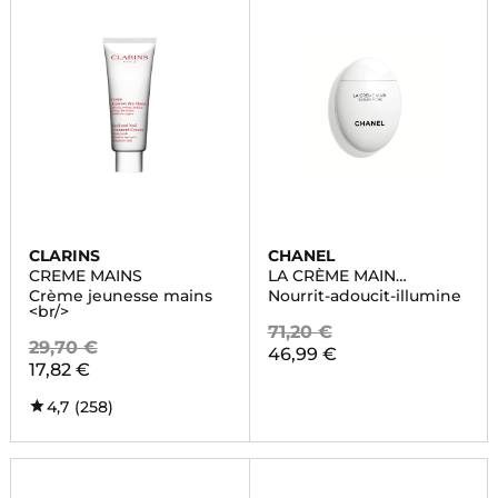
CLARINS
CHANEL
CREME MAINS
LA CRÈME MAIN
TEXTURE RICHE
Crème jeunesse mains
Nourrit-adoucit-illumine
<br/>
71,20 €
29,70 €
46,99 €
17,82 €
4,7
(258)