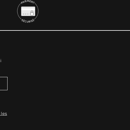
i
 les