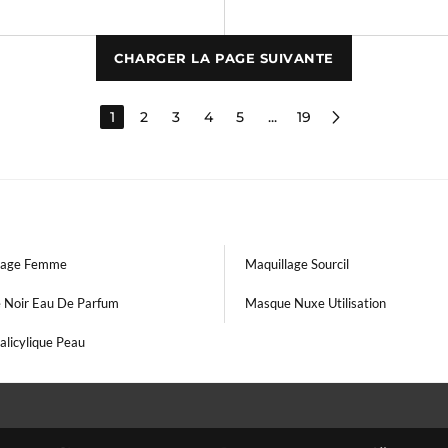
CHARGER LA PAGE SUIVANTE
1
2
3
4
5
...
19
lage Femme
Maquillage Sourcil
Noir Eau De Parfum
Masque Nuxe Utilisation
alicylique Peau