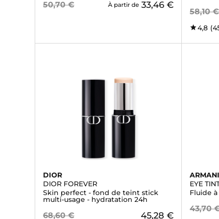
33,46 €
50,70 €
À partir de
58,10 
4,8
(4
DIOR
ARMAN
DIOR FOREVER
EYE TIN
Skin perfect - fond de teint stick
Fluide à
multi-usage - hydratation 24h
43,70 
45,28 €
68,60 €