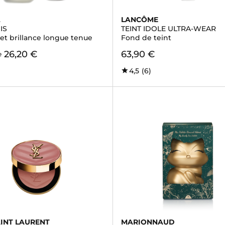
L
LANCÔME
IS
TEINT IDOLE ULTRA-WEAR
et brillance longue tenue
Fond de teint
26,20 €
63,90 €
e
4,5
(6)
AINT LAURENT
MARIONNAUD