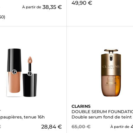
49,90 €
38,35 €
€
À partir de
50)
I
CLARINS
T
DOUBLE SERUM FOUNDATI
 paupières, tenue 16h
Double serum fond de teint
28,84 €
€
65,00 €
À partir de