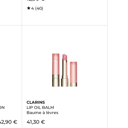
4
(40)
CLARINS
ON
LIP OIL BALM
Baume à lèvres
42,90 €
41,30 €