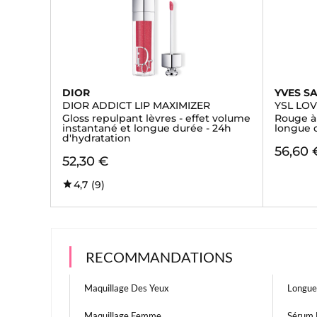
DIOR
YVES S
DIOR ADDICT LIP MAXIMIZER
YSL LO
Gloss repulpant lèvres - effet volume
Rouge à 
instantané et longue durée - 24h
longue 
d'hydratation
56,60 
52,30 €
4,7
(9)
RECOMMANDATIONS
Maquillage Des Yeux
Longue
Maquillage Femme
Sérum 