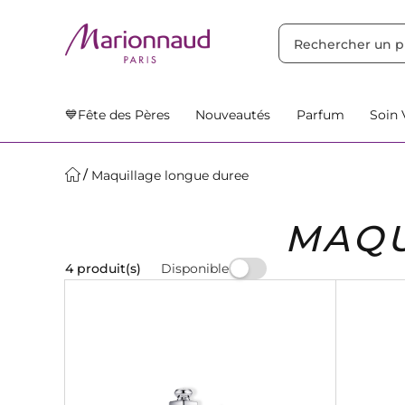
TRIER PAR
Filtres
Nos Suggestions
💙Fête des Pères
Nouveautés
Parfum
Soin 
Maquillage longue duree
MAQU
Disponible
4 produit(s)