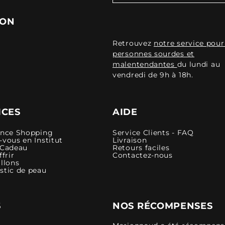
ION
Retrouvez
notre service pour
personnes sourdes et
malentendantes
du lundi au
vendredi de 9h à 18h.
ICES
AIDE
ence Shopping
Service Clients - FAQ
vous en Institut
Livraison
 Cadeau
Retours faciles
ffrir
Contactez-nous
llons
stic de peau
S
NOS RÉCOMPENSES