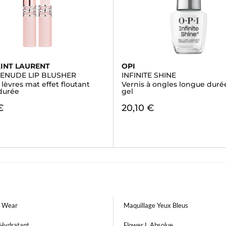
AINT LAURENT
OPI
VENUDE LIP BLUSHER
INFINITE SHINE
lèvres mat effet floutant
Vernis à ongles longue durée
durée
gel
€
20,10 €
 Wear
Maquillage Yeux Bleus
Hydratant
Flower L Absolue