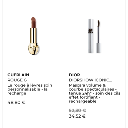
GUERLAIN
DIOR
ROUGE G
DIORSHOW ICONIC
OVERCURL
Le rouge à lèvres soin
Mascara volume &
personnalisable - la
courbe spectaculaires -
recharge
tenue 24h* - soin des cils
effet fortifiant -
rechargeable
48,80 €
52,30 €
34,52 €