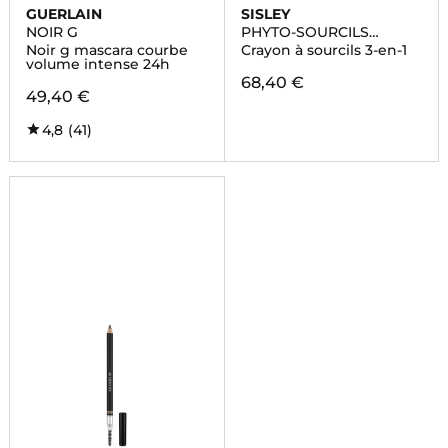
GUERLAIN
SISLEY
NOIR G
PHYTO-SOURCILS
DESIGN
Noir g mascara courbe
Crayon à sourcils 3-en-1
volume intense 24h
68,40 €
49,40 €
4,8
(41)