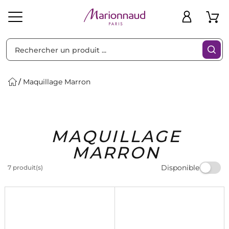
Trier par
Filtres
Maquillage Marron
Idées
Bons
MAQUILLAGE
heveux
Solaire
Homme
Marques
Cadeaux
Plans
MARRON
Disponible
7 produit(s)