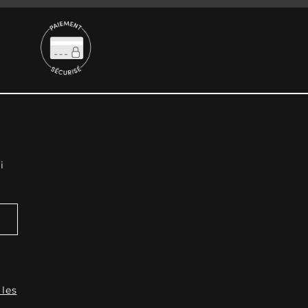
i
 les