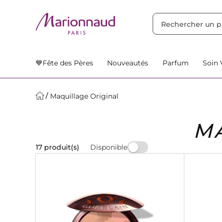
TRIER PAR
Filtres
Nos Suggestions
💙Fête des Pères
Nouveautés
Parfum
Soin 
Maquillage Original
M
Disponible
17 produit(s)