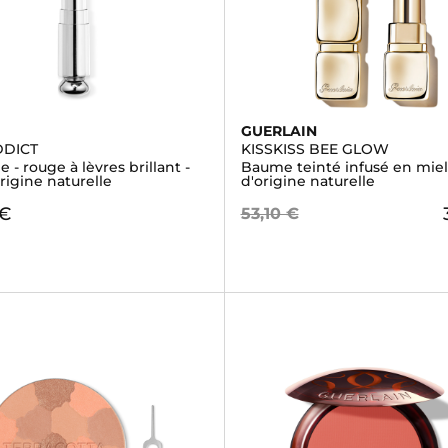
GUERLAIN
DDICT
KISSKISS BEE GLOW
 - rouge à lèvres brillant -
Baume teinté infusé en mie
rigine naturelle
d'origine naturelle
 €
53,10 €