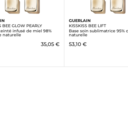
IN
GUERLAIN
SS BEE GLOW PEARLY
KISSKISS BEE LIFT
einté infusé de miel 98%
Base soin sublimatrice 95% d
e naturelle
naturelle
35,05 €
53,10 €