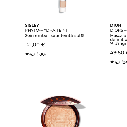
SISLEY
DIOR
PHYTO-HYDRA TEINT
DIORS
Soin embelliseur teinté spf15
Mascara
définitio
% d'ingr
121,00 €
49,60 
4,7
(180)
4,7
(2