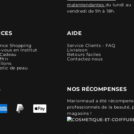
malentendantes
du lundi au
vendredi de 9h à 18h.
ICES
AIDE
ence Shopping
Service Clients - FAQ
vous en Institut
Livraison
 Cadeau
Retours faciles
ffrir
Contactez-nous
llons
stic de peau
S
NOS RÉCOMPENSES
Marionnaud a été récompensé 
professionnels de la beauté, 
magasins !