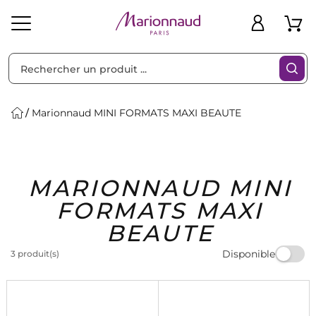
Trier par
Filtres
Marionnaud MINI FORMATS MAXI BEAUTE
Idées
Bons
MARIONNAUD MINI
heveux
Solaire
Homme
Marques
Cadeaux
Plans
FORMATS MAXI
BEAUTE
Disponible
3 produit(s)