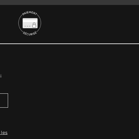
i
 les