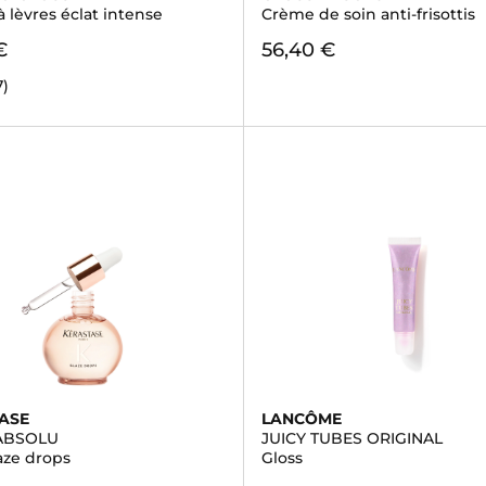
 à lèvres éclat intense
Crème de soin anti-frisottis
€
56,40 €
7)
ASE
LANCÔME
ABSOLU
JUICY TUBES ORIGINAL
aze drops
Gloss