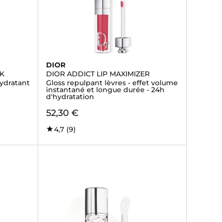
DIOR
CK
DIOR ADDICT LIP MAXIMIZER
hydratant
Gloss repulpant lèvres - effet volume
instantané et longue durée - 24h
d'hydratation
52,30 €
4,7
(9)